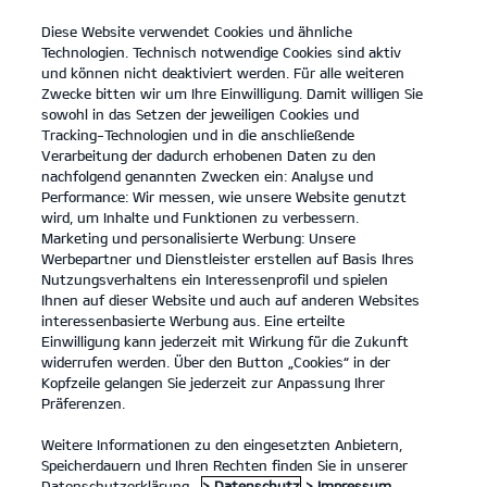
Diese Website verwendet Cookies und ähnliche
open
Technologien. Technisch notwendige Cookies sind aktiv
menu
und können nicht deaktiviert werden. Für alle weiteren
KONTAKT
Zwecke bitten wir um Ihre Einwilligung. Damit willigen Sie
sowohl in das Setzen der jeweiligen Cookies und
Tracking-Technologien und in die anschließende
Der EV3
Probefahrt
Verarbeitung der dadurch erhobenen Daten zu den
nachfolgend genannten Zwecken ein: Analyse und
...
...
DER EV3
Konfigurator
Performance: Wir messen, wie unsere Website genutzt
Der Kia EV3.
wird, um Inhalte und Funktionen zu verbessern.
Marketing und personalisierte Werbung: Unsere
Werbepartner und Dienstleister erstellen auf Basis Ihres
Eine Kraft, die bewegt.
Nutzungsverhaltens ein Interessenprofil und spielen
Ihnen auf dieser Website und auch auf anderen Websites
interessenbasierte Werbung aus. Eine erteilte
Einwilligung kann jederzeit mit Wirkung für die Zukunft
widerrufen werden. Über den Button „Cookies“ in der
Kopfzeile gelangen Sie jederzeit zur Anpassung Ihrer
Präferenzen.
Weitere Informationen zu den eingesetzten Anbietern,
Speicherdauern und Ihren Rechten finden Sie in unserer
Datenschutzerklärung.
> Datenschutz
> Impressum